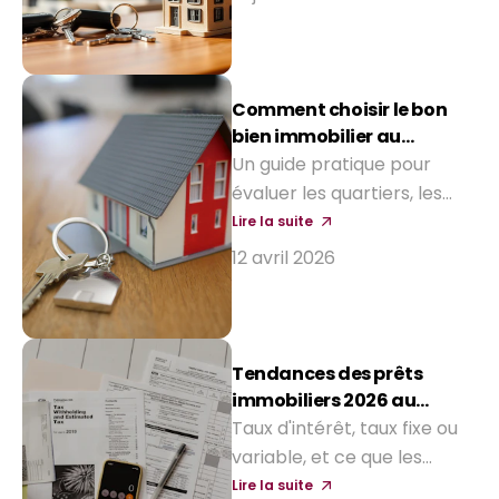
relancer la construction :
renforcement du Bëllegen
Akt, aides aux intérêts
d'emprunt et avantages
Comment choisir le bon
fiscaux.
bien immobilier au
Luxembourg
Un guide pratique pour
évaluer les quartiers, les
prix et la valeur à long
Lire la suite
terme avant d'acheter
12 avril 2026
votre prochaine maison.
Tendances des prêts
immobiliers 2026 au
Grand-Duché
Taux d'intérêt, taux fixe ou
variable, et ce que les
acheteurs peuvent
Lire la suite