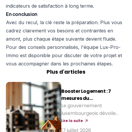
indicateurs de satisfaction à long terme.
En conclusion
Avec du recul, la clé reste la préparation. Plus vous
cadrez clairement vos besoins et contraintes en
amont, plus chaque étape suivante devient fluide.
Pour des conseils personnalisés, l'équipe Lux-Pro-
Immo est disponible pour discuter de votre projet et
vous accompagner dans les prochaines étapes.
Plus d'articles
Booster Logement : 7
mesures du
gouvernement pour
Le gouvernement
réduire le coût d'achat
luxembourgeois dévoile
d'une maison
sept mesures pour faciliter
Lire la suite
l'accès à la propriété et
17 juillet 2026