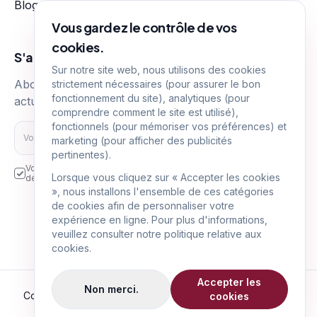
Blog
Nos tarifs
Vous gardez le contrôle de vos
cookies.
S'abonner
Sur notre site web, nous utilisons des cookies
Abonnez-vous pour recevoir nos dernières
strictement nécessaires (pour assurer le bon
fonctionnement du site), analytiques (pour
actualités immobilières
comprendre comment le site est utilisé),
fonctionnels (pour mémoriser vos préférences) et
S'abonner
marketing (pour afficher des publicités
pertinentes).
Vos données personnelles sont transmises et utilisées aux fins
Lorsque vous cliquez sur « Accepter les cookies
décrites dans la politique de confidentialité.
», nous installons l'ensemble de ces catégories
Suivez-nous sur
de cookies afin de personnaliser votre
expérience en ligne. Pour plus d'informations,
veuillez consulter notre politique relative aux
cookies.
Accepter les
Non merci.
Copyright © LUX-PRO-IMMO,
2026
|
Tous droits réservés
cookies
Politique de confidentialité
|
Politique des cookies