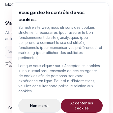
Blog
Nos tarifs
Vous gardez le contrôle de vos
cookies.
S'abonner
Sur notre site web, nous utilisons des cookies
Abonnez-vous pour recevoir nos dernières
strictement nécessaires (pour assurer le bon
fonctionnement du site), analytiques (pour
actualités immobilières
comprendre comment le site est utilisé),
fonctionnels (pour mémoriser vos préférences) et
S'abonner
marketing (pour afficher des publicités
pertinentes).
Vos données personnelles sont transmises et utilisées aux fins
Lorsque vous cliquez sur « Accepter les cookies
décrites dans la politique de confidentialité.
», nous installons l'ensemble de ces catégories
Suivez-nous sur
de cookies afin de personnaliser votre
expérience en ligne. Pour plus d'informations,
veuillez consulter notre politique relative aux
cookies.
Accepter les
Non merci.
Copyright © LUX-PRO-IMMO,
2026
|
Tous droits réservés
cookies