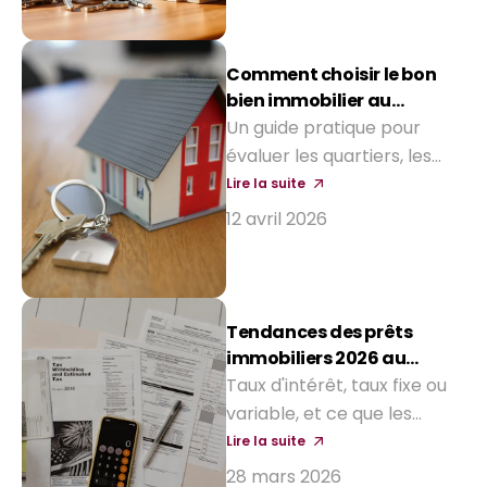
renforcement du Bëllegen
Akt, aides aux intérêts
d'emprunt et avantages
Comment choisir le bon
fiscaux.
bien immobilier au
Luxembourg
Un guide pratique pour
évaluer les quartiers, les
prix et la valeur à long
Lire la suite
terme avant d'acheter
12 avril 2026
votre prochaine maison.
Tendances des prêts
immobiliers 2026 au
Grand-Duché
Taux d'intérêt, taux fixe ou
variable, et ce que les
acheteurs peuvent
Lire la suite
attendre des banques
28 mars 2026