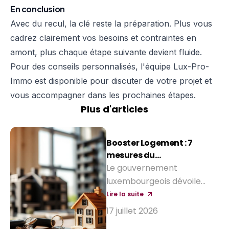
En conclusion
Avec du recul, la clé reste la préparation. Plus vous
cadrez clairement vos besoins et contraintes en
amont, plus chaque étape suivante devient fluide.
Pour des conseils personnalisés, l'équipe Lux-Pro-
Immo est disponible pour discuter de votre projet et
vous accompagner dans les prochaines étapes.
Plus d'articles
Booster Logement : 7
mesures du
gouvernement pour
Le gouvernement
réduire le coût d'achat
luxembourgeois dévoile
d'une maison
sept mesures pour faciliter
Lire la suite
l'accès à la propriété et
17 juillet 2026
relancer la construction :