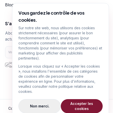
Blog
Nos tarifs
Vous gardez le contrôle de vos
cookies.
S'abonner
Sur notre site web, nous utilisons des cookies
Abonnez-vous pour recevoir nos dernières
strictement nécessaires (pour assurer le bon
fonctionnement du site), analytiques (pour
actualités immobilières
comprendre comment le site est utilisé),
fonctionnels (pour mémoriser vos préférences) et
S'abonner
marketing (pour afficher des publicités
pertinentes).
Vos données personnelles sont transmises et utilisées aux fins
Lorsque vous cliquez sur « Accepter les cookies
décrites dans la politique de confidentialité.
», nous installons l'ensemble de ces catégories
Suivez-nous sur
de cookies afin de personnaliser votre
expérience en ligne. Pour plus d'informations,
veuillez consulter notre politique relative aux
cookies.
Accepter les
Non merci.
Copyright © LUX-PRO-IMMO,
2026
|
Tous droits réservés
cookies