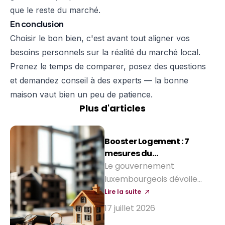
que le reste du marché.
En conclusion
Choisir le bon bien, c'est avant tout aligner vos
besoins personnels sur la réalité du marché local.
Prenez le temps de comparer, posez des questions
et demandez conseil à des experts — la bonne
maison vaut bien un peu de patience.
Plus d'articles
Booster Logement : 7
mesures du
gouvernement pour
Le gouvernement
réduire le coût d'achat
luxembourgeois dévoile
d'une maison
sept mesures pour faciliter
Lire la suite
l'accès à la propriété et
17 juillet 2026
relancer la construction :