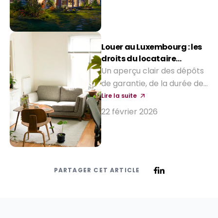
Louer au Luxembourg : les
droits du locataire
expliqués
Un aperçu clair des dépôts
de garantie, de la durée des
contrats, et de ce que les
Lire la suite
bailleurs peuvent — ou non
22 février 2026
— exiger.
PARTAGER CET ARTICLE