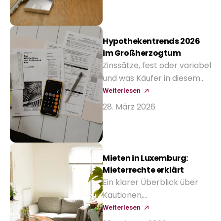
kaufen.
Hypothekentrends 2026
im Großherzogtum
Zinssätze, fest oder variabel
und was Käufer in diesem
Jahr von lokalen Banken
Weiterlesen
erwarten können.
28. März 2026
Mieten in Luxemburg:
Mieterrechte erklärt
Ein klarer Überblick über
Kautionen,
Vertragslaufzeiten und was
Weiterlesen
Vermieter verlangen